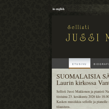
in english
ETUSIVU
BIOGRAF
SUOMALAISIA SÄV
Laurin kirkossa Van
Sellisti Jussi Makkonen ja pianisti N
tiistaina 23. kesäkuuta 2026 klo 18.0
Kasken musiikkia sellolle ja pianolle
tilausteos.