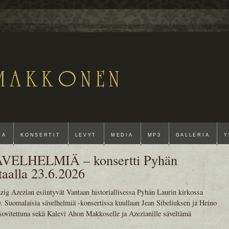
IA
KONSERTIT
LEVYT
MEDIA
MP3
GALLERIA
Y
ELHELMIÄ – konsertti Pyhän
taalla 23.6.2026
azig Azezian esiintyvät Vantaan historiallisessa Pyhän Laurin kirkossa
0. Suomalaisia sävelhelmiä -konsertissa kuullaan Jean Sibeliuksen ja Heino
 sovitettuna sekä Kalevi Ahon Makkoselle ja Azezianille säveltämä