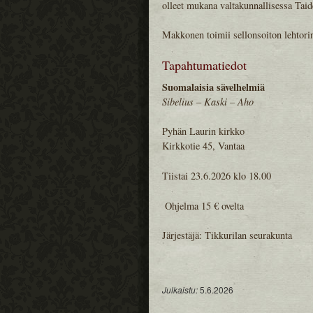
olleet mukana valtakunnallisessa Taid
Makkonen toimii sellonsoiton lehtori
Tapahtumatiedot
Suomalaisia sävelhelmiä
Sibelius – Kaski – Aho
Pyhän Laurin kirkko
Kirkkotie 45, Vantaa
Tiistai 23.6.2026 klo 18.00
️ Ohjelma 15 € ovelta
Järjestäjä:
Tikkurilan seurakunta
Julkaistu:
5.6.2026