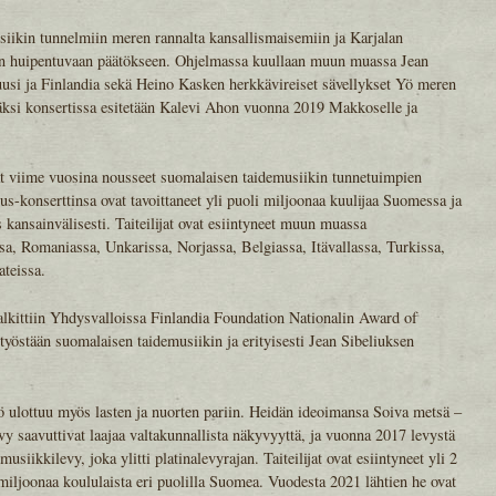
siikin tunnelmiin meren rannalta kansallismaisemiin ja Karjalan
lin huipentuvaan päätökseen. Ohjelmassa kuullaan muun muassa Jean
Kuusi ja Finlandia sekä Heino Kasken herkkävireiset sävellykset Yö meren
säksi konsertissa esitetään Kalevi Ahon vuonna 2019 Makkoselle ja
t viime vuosina nousseet suomalaisen taidemusiikin tunnetuimpien
us-konserttinsa ovat tavoittaneet yli puoli miljoonaa kuulijaa Suomessa ja
kansainvälisesti. Taiteilijat ovat esiintyneet muun muassa
a, Romaniassa, Unkarissa, Norjassa, Belgiassa, Itävallassa, Turkissa,
ateissa.
kittiin Yhdysvalloissa Finlandia Foundation Nationalin Award of
työstään suomalaisen taidemusiikin ja erityisesti Jean Sibeliuksen
ö ulottuu myös lasten ja nuorten pariin. Heidän ideoimansa Soiva metsä –
vy saavuttivat laajaa valtakunnallista näkyvyyttä, ja vuonna 2017 levystä
iikkilevy, joka ylitti platinalevyrajan. Taiteilijat ovat esiintyneet yli 2
 miljoonaa koululaista eri puolilla Suomea. Vuodesta 2021 lähtien he ovat