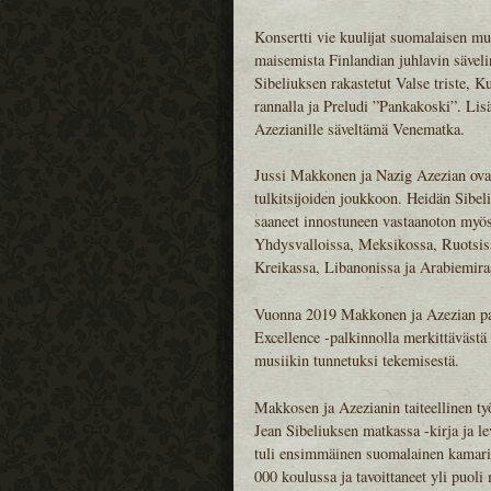
Konsertti vie kuulijat suomalaisen mu
maisemista Finlandian juhlavin säve
Sibeliuksen rakastetut Valse triste, 
rannalla ja Preludi ”Pankakoski”. Li
Azezianille säveltämä Venematka.
Jussi Makkonen ja Nazig Azezian ova
tulkitsijoiden joukkoon. Heidän Sibeli
saaneet innostuneen vastaanoton myös 
Yhdysvalloissa, Meksikossa, Ruotsiss
Kreikassa, Libanonissa ja Arabiemira
Vuonna 2019 Makkonen ja Azezian pal
Excellence -palkinnolla merkittävästä 
musiikin tunnetuksi tekemisestä.
Makkosen ja Azezianin taiteellinen ty
Jean Sibeliuksen matkassa -kirja ja le
tuli ensimmäinen suomalainen kamarimus
000 koulussa ja tavoittaneet yli puoli